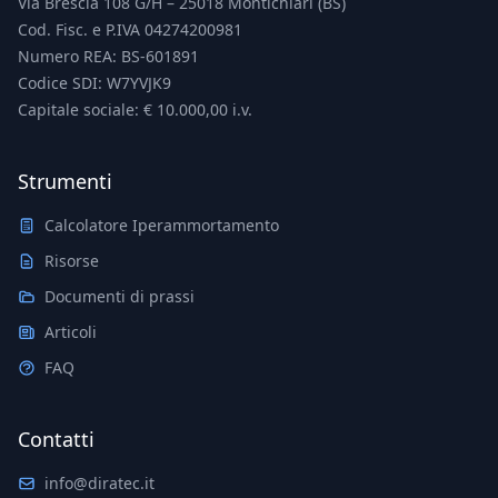
Via Brescia 108 G/H – 25018 Montichiari (BS)
Cod. Fisc. e P.IVA 04274200981
Numero REA: BS-601891
Codice SDI: W7YVJK9
Capitale sociale: € 10.000,00 i.v.
Strumenti
Calcolatore Iperammortamento
Risorse
Documenti di prassi
Articoli
FAQ
Contatti
info@diratec.it