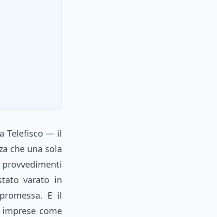
a Telefisco — il
nza che una sola
 provvedimenti
stato varato in
promessa. E il
le imprese come