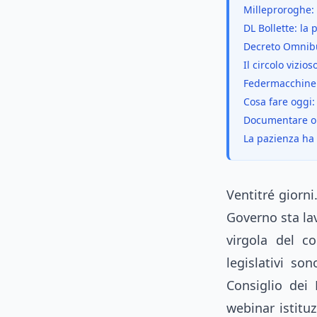
Milleproroghe: 
DL Bollette: la 
Decreto Omnibus
Il circolo vizio
Federmacchine co
Cosa fare oggi:
Documentare or
La pazienza ha
Ventitré giorni
Governo sta lav
virgola del c
legislativi so
Consiglio dei
webinar istitu