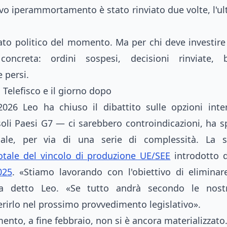
ovo iperammortamento è stato rinviato due volte, l'ul
dato politico del momento. Ma per chi deve investire
 concreta: ordini sospesi, decisioni rinviate, be
 persi.
Telefisco e il giorno dopo
2026 Leo ha chiuso il dibattito sulle opzioni int
soli Paesi G7 — ci sarebbero controindicazioni, ha s
le, per via di una serie di complessità. La s
otale del vincolo di produzione UE/SEE
introdotto 
025
. «Stiamo lavorando con l'obiettivo di eliminare
, ha detto Leo. «Se tutto andrà secondo le nostr
irlo nel prossimo provvedimento legislativo».
nto, a fine febbraio, non si è ancora materializzato