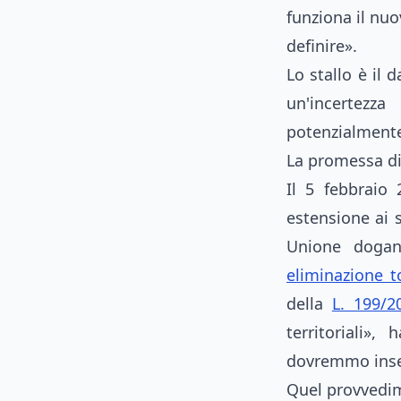
funziona il nu
definire».
Lo stallo è il 
un'incertezza
potenzialmente
La promessa di 
Il 5 febbraio 
estensione ai 
Unione dogana
eliminazione t
della
L. 199/2
territoriali»
dovremmo inser
Quel provvedime