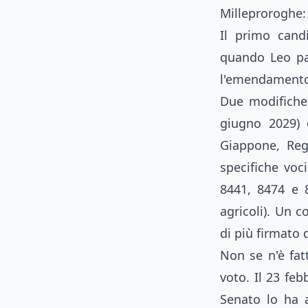
Milleproroghe:
Il primo cand
quando Leo par
l'emendamento 
Due modifiche 
giugno 2029) 
Giappone, Reg
specifiche voc
8441, 8474 e 8
agricoli). Un 
di più firmato 
Non se n'è fat
voto. Il 23 feb
Senato lo ha a