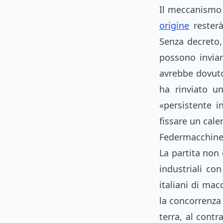
Il meccanismo è
origine
resterà
Senza decreto,
possono inviar
avrebbe dovuto
ha rinviato u
«persistente 
fissare un cale
Federmacchine c
La partita non
industriali co
italiani di ma
la concorrenza
terra, al cont