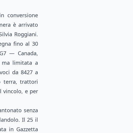
in conversione
mera è arrivato
ilvia Roggiani.
gna fino al 30
i G7 — Canada,
 ma limitata a
 voci da 8427 a
terra, trattori
 vincolo, e per
cantonato senza
andolo. Il 25 il
ta in Gazzetta