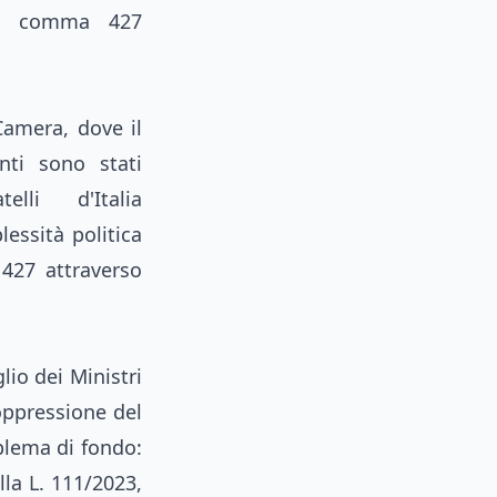
sul comma 427
Camera, dove il
ti sono stati
lli d'Italia
essità politica
 427 attraverso
lio dei Ministri
soppressione del
blema di fondo:
lla L. 111/2023,