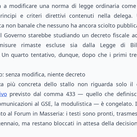
à a modificare una norma di legge ordinaria come 
incipi e criteri direttivi contenuti nella delega
ica non banale che nessuno ha ancora sciolto pubbli
l Governo starebbe studiando un decreto fiscale ad
 misure rimaste escluse sia dalla Legge di Bil
 Un quarto tentativo, dunque, dopo che i primi tr
oso: senza modifica, niente decreto
a più concreta dello stallo non riguarda solo il
ivo
previsto dal comma 433 — quello che definisc
comunicazioni al GSE, la modulistica — è congelato. I
to al Forum in Masseria: i testi sono pronti, trasmes
ennaio, ma restano bloccati in attesa della decision