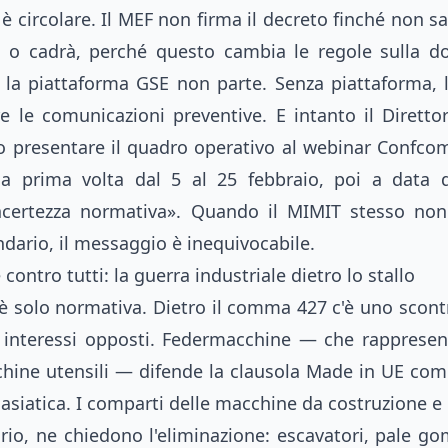
 circolare. Il MEF non firma il decreto finché non sa
 o cadrà, perché questo cambia le regole sulla d
 la piattaforma GSE non parte. Senza piattaforma,
e le comunicazioni preventive. E intanto il Diretto
 presentare il quadro operativo al webinar Confco
na prima volta dal 5 al 25 febbraio, poi a data d
incertezza normativa». Quando il MIMIT stesso non
ndario, il messaggio è inequivocabile.
ontro tutti: la guerra industriale dietro lo stallo
 è solo normativa. Dietro il comma 427 c'è uno scont
n interessi opposti. Federmacchine — che rappresent
cchine utensili — difende la clausola Made in UE co
 asiatica. I comparti delle macchine da costruzione 
rario, ne chiedono l'eliminazione: escavatori, pale g