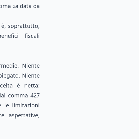
tima «a data da
 è, soprattutto,
nefici fiscali
ermedie. Niente
piegato. Niente
celta è netta:
dal comma 427
 le limitazioni
e aspettative,
.