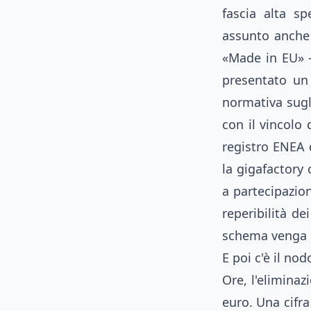
fascia alta s
assunto anche 
«Made in EU» —
presentato un
normativa sugli 
con il vincolo 
registro ENEA d
la gigafactory
a partecipazion
reperibilità d
schema venga re
E poi c'è il no
Ore, l'elimina
euro. Una cifra