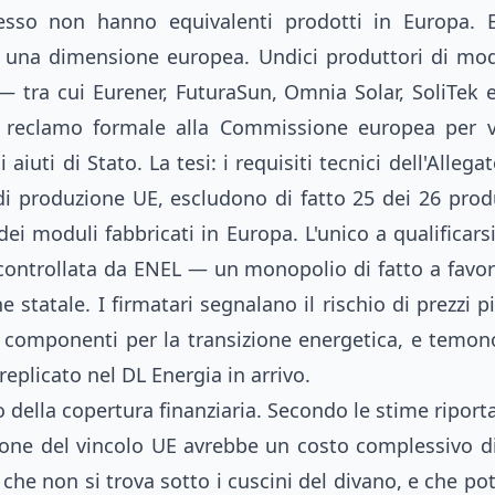
pesso non hanno equivalenti prodotti in Europa. E
una dimensione europea. Undici produttori di modu
 tra cui Eurener, FuturaSun, Omnia Solar, SoliTek 
 reclamo formale alla Commissione europea per vi
aiuti di Stato. La tesi: i requisiti tecnici dell'Allega
di produzione UE, escludono di fatto 25 dei 26 produt
ei moduli fabbricati in Europa. L'unico a qualificar
 controllata da ENEL — un monopolio di fatto a favor
e statale. I firmatari segnalano il rischio di prezzi p
ei componenti per la transizione energetica, e temon
plicato nel DL Energia in arrivo.
do della copertura finanziaria. Secondo le stime riporta
zione del vincolo UE avrebbe un costo complessivo di 
 che non si trova sotto i cuscini del divano, e che p