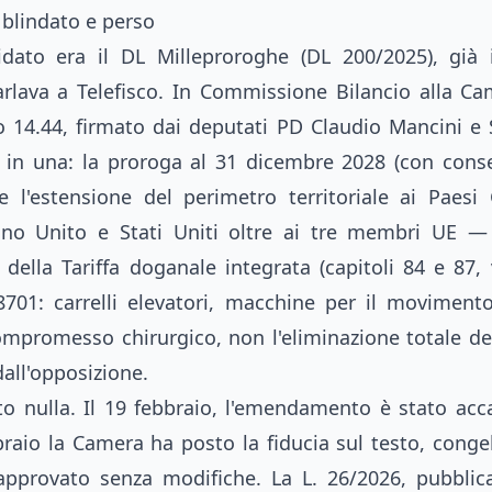
 blindato e perso
idato era il DL Milleproroghe (DL 200/2025), già 
lava a Telefisco. In Commissione Bilancio alla Ca
14.44, firmato dai deputati PD Claudio Mancini e S
in una: la proroga al 31 dicembre 2028 (con conse
e l'estensione del perimetro territoriale ai Paes
no Unito e Stati Uniti oltre ai tre membri UE —
i della Tariffa doganale integrata (capitoli 84 e 87,
701: carrelli elevatori, macchine per il movimento 
compromesso chirurgico, non l'eliminazione totale del
dall'opposizione.
to nulla. Il 19 febbraio, l'emendamento è stato ac
braio la Camera ha posto la fiducia sul testo, congel
pprovato senza modifiche. La L. 26/2026, pubblica