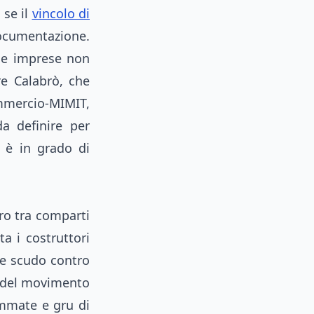
 se il
vincolo di
ocumentazione.
 le imprese non
re Calabrò, che
mmercio-MIMIT,
a definire per
 è in grado di
ro tra comparti
a i costruttori
me scudo contro
e del movimento
ommate e gru di