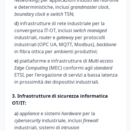
Networking
) per applicazioni industriali
real-time
e deterministiche, inclusi
grandmaster clock
,
boundary clock
e
switch
TSN;
d)
infrastrutture di rete industriale per la
convergenza IT-OT, inclusi
switch managed
industriali,
router
e
gateway
per protocolli
industriali (OPC UA, MQTT, Modbus),
backbone
in fibra ottica per ambienti produttivi;
e)
piattaforme e infrastrutture di
Multi-access
Edge Computing
(MEC) conformi agli
standard
ETSI, per l'erogazione di servizi a bassa latenza
in prossimità dei dispositivi industriali.
3. Infrastrutture di sicurezza informatica
OT/IT:
a)
appliance
e sistemi
hardware
per la
cybersecurity
industriale, inclusi
firewall
industriali, sistemi di
intrusion