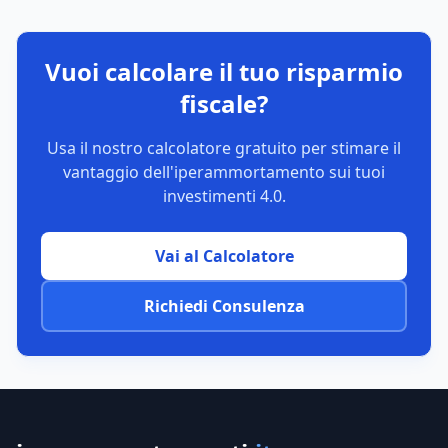
Vuoi calcolare il tuo risparmio
fiscale?
Usa il nostro calcolatore gratuito per stimare il
vantaggio dell'iperammortamento sui tuoi
investimenti 4.0.
Vai al Calcolatore
Richiedi Consulenza