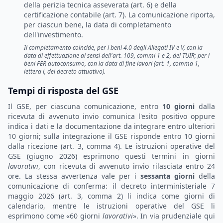
della perizia tecnica asseverata (art. 6) e della
certificazione contabile (art. 7). La comunicazione riporta,
per ciascun bene, la data di completamento
dell'investimento.
Il
completamento
coincide, per i beni 4.0 degli Allegati IV e V, con la
data di effettuazione ai sensi dell'art. 109, commi 1 e 2, del TUIR; per i
beni FER autoconsumo, con la
data di fine lavori
(art. 1, comma 1,
lettera l, del decreto attuativo).
Tempi di risposta del GSE
Il GSE, per ciascuna comunicazione, entro
10 giorni
dalla
ricevuta di avvenuto invio comunica l'esito positivo oppure
indica i dati e la documentazione da integrare entro ulteriori
10 giorni; sulla integrazione il GSE risponde entro 10 giorni
dalla ricezione (art. 3, comma 4). Le istruzioni operative del
GSE (giugno 2026) esprimono questi termini in giorni
lavorativi
, con ricevuta di avvenuto invio rilasciata entro 24
ore. La stessa avvertenza vale per i
sessanta giorni
della
comunicazione di conferma: il decreto interministeriale 7
maggio 2026 (art. 3, comma 2) li indica come giorni di
calendario, mentre le istruzioni operative del GSE li
esprimono come «60 giorni
lavorativi
». In via prudenziale qui