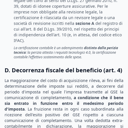
legale dei conti ai sensi del D.Lgs. 27 gennaio 2010, n.
39, dotati di idonee coperture assicurative. Per le
imprese non obbligate alla revisione legale, la
certificazione è rilasciata da un revisore legale o una
società di revisione iscritti nella
sezione A
del registro di
cui all'art. 8 del D.Lgs. 39/2010, nel rispetto dei principi
di indipendenza dell'art. 10 (e, in attesa, del codice etico
IFAC).
La certificazione contabile è un adempimento
distinto dalla perizia
tecnica
: la perizia attesta i requisiti tecnologici 4.0, la certificazione
contabile l'effettivo sostenimento delle spese.
D. Decorrenza fiscale del beneficio (art. 4)
La maggiorazione del costo di acquisizione rileva, ai fini della
determinazione delle imposte sui redditi, a decorrere dal
periodo d'imposta nel quale l'impresa trasmette al GSE la
comunicazione di completamento,
a condizione che il bene
sia entrato in funzione entro il medesimo periodo
d'imposta
. La fruizione resta in ogni caso subordinata alla
ricezione dell'esito positivo del GSE rispetto a ciascuna
comunicazione di completamento. Una volta dedotta extra-
contabilmente in dichiarazione, la maggiorazione si