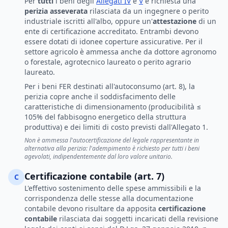
Per
tutti
i beni degli
Allegati IV
e
V
è richiesta una
perizia asseverata
rilasciata da un ingegnere o perito
industriale iscritti all'albo, oppure un'
attestazione
di un
ente di certificazione accreditato. Entrambi devono
essere dotati di idonee coperture assicurative. Per il
settore agricolo è ammessa anche da dottore agronomo
o forestale, agrotecnico laureato o perito agrario
laureato.
Per i beni FER destinati all'autoconsumo (art. 8), la
perizia copre anche il soddisfacimento delle
caratteristiche di dimensionamento (producibilità ≤
105% del fabbisogno energetico della struttura
produttiva) e dei limiti di costo previsti dall'Allegato 1.
Non è ammessa l'autocertificazione del legale rappresentante in
alternativa alla perizia: l'adempimento è richiesto per tutti i beni
agevolati, indipendentemente dal loro valore unitario.
Certificazione contabile (art. 7)
C
L'effettivo sostenimento delle spese ammissibili e la
corrispondenza delle stesse alla documentazione
contabile devono risultare da apposita
certificazione
contabile
rilasciata dai soggetti incaricati della revisione