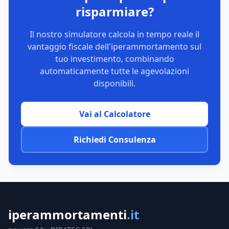
risparmiare?
Il nostro simulatore calcola in tempo reale il
vantaggio fiscale dell'iperammortamento sul
tuo investimento, combinando
automaticamente tutte le agevolazioni
disponibili.
Vai al Calcolatore
Richiedi Consulenza
iperammortamenti
.it