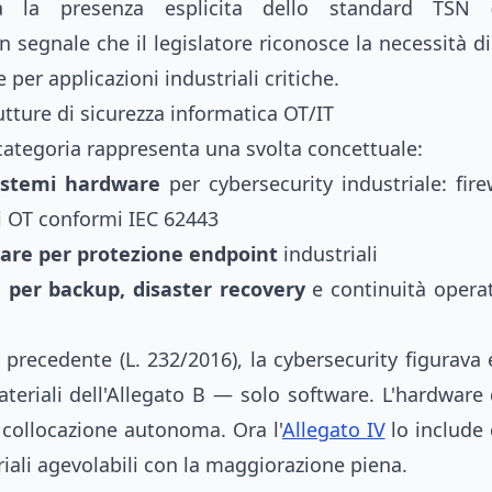
va la presenza esplicita dello standard TSN (
n segnale che il legislatore riconosce la necessità d
 per applicazioni industriali critiche.
utture di sicurezza informatica OT/IT
-categoria rappresenta una svolta concettuale:
istemi hardware
per cybersecurity industriale: firew
ti OT conformi IEC 62443
are per protezione endpoint
industriali
e per backup, disaster recovery
e continuità operat
precedente (L. 232/2016), la cybersecurity figurava
ateriali dell'Allegato B — solo software. L'hardware 
collocazione autonoma. Ora l'
Allegato IV
lo include
riali agevolabili con la maggiorazione piena.