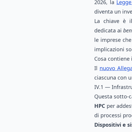
2026, la
Legge 
diventa un inv
La chiave è 
dedicata ai
ben
le imprese che 
implicazioni s
Cosa contiene 
Il
nuovo Allega
ciascuna con u
IV.1 — Infrastr
Questa sotto-ca
HPC
per addest
di processi pro
Dispositivi e 