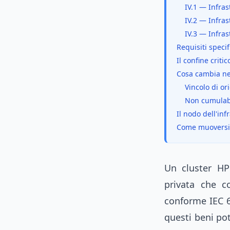
IV.1 — Infras
IV.2 — Infras
IV.3 — Infras
Requisiti specif
Il confine critic
Cosa cambia nel
Vincolo di or
Non cumulabi
Il nodo dell'inf
Come muoversi
Un cluster HPC
privata che co
conforme IEC 6
questi beni po