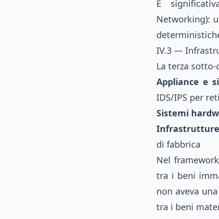
È significati
Networking): u
deterministiche
IV.3 — Infrastr
La terza sotto
Appliance e s
IDS/IPS per re
Sistemi hardw
Infrastruttur
di fabbrica
Nel framework 
tra i beni imm
non aveva una 
tra i beni mate