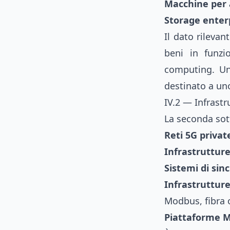
Macchine per
Storage enter
Il dato rilevan
beni in funz
computing. Un
destinato a uno
IV.2 — Infrastr
La seconda sott
Reti 5G privat
Infrastrutture
Sistemi di si
Infrastruttur
Modbus, fibra o
Piattaforme 