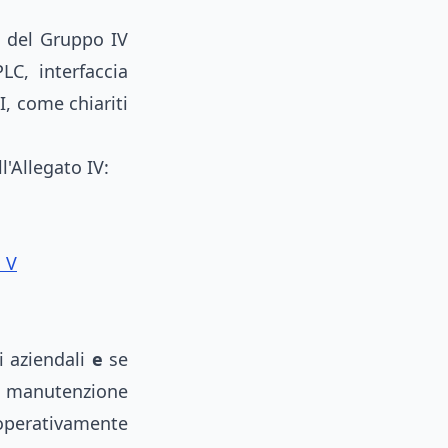
i del Gruppo IV
LC, interfaccia
I, come chiariti
l'Allegato IV:
 V
i aziendali
e
se
r manutenzione
a operativamente