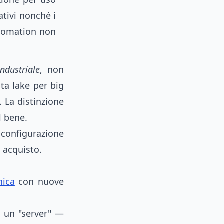
ativi nonché i
automation non
industriale
, non
ata lake per big
 La distinzione
 bene.
 configurazione
i acquisto.
nica
con nuove
a un "server" —