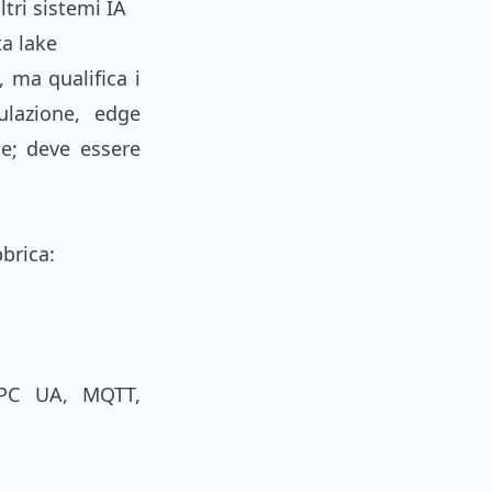
ltri sistemi IA
ta lake
, ma qualifica i
lazione, edge
e; deve essere
brica:
OPC UA, MQTT,