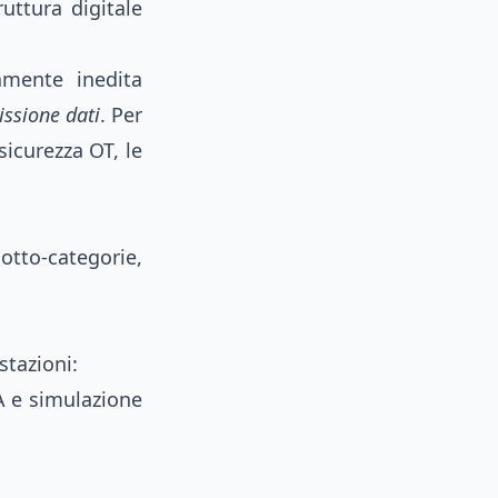
ruttura digitale
amente inedita
ssione dati
. Per
sicurezza OT, le
sotto-categorie,
stazioni:
A e simulazione