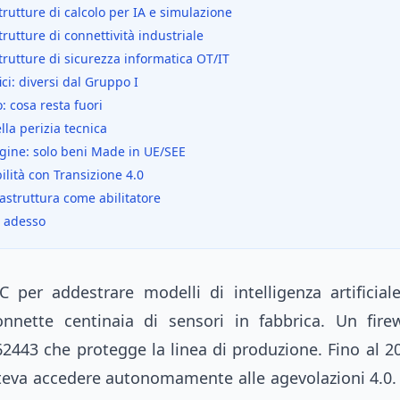
trutture di calcolo per IA e simulazione
trutture di connettività industriale
trutture di sicurezza informatica OT/IT
ici: diversi dal Gruppo I
o: cosa resta fuori
la perizia tecnica
igine: solo beni Made in UE/SEE
lità con Transizione 4.0
rastruttura come abilitatore
 adesso
 per addestrare modelli di intelligenza artificia
nnette centinaia di sensori in fabbrica. Un firew
2443 che protegge la linea di produzione. Fino al 2
teva accedere autonomamente alle agevolazioni 4.0.