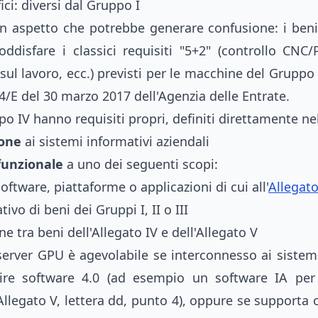
ici: diversi dal Gruppo I
n aspetto che potrebbe generare confusione: i ben
disfare i classici requisiti "5+2" (controllo CNC/P
sul lavoro, ecc.) previsti per le macchine del Gruppo 
 4/E del 30 marzo 2017 dell'Agenzia delle Entrate.
po IV hanno requisiti propri, definiti direttamente nel
ione
ai sistemi informativi aziendali
funzionale
a uno dei seguenti scopi:
oftware, piattaforme o applicazioni di cui all'
Allegato
ivo di beni dei Gruppi I, II o III
e tra beni dell'Allegato IV e dell'Allegato V
 server GPU è agevolabile se interconnesso ai sistem
ire software 4.0 (ad esempio un software IA pe
'Allegato V, lettera dd, punto 4), oppure se support