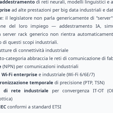
 addestramento
di reti neurali, modelli linguistici e a
prise
ad alte prestazioni per big data industriali e da
te: il legislatore non parla genericamente di "server"
ione del loro impiego — addestramento IA, simu
 server rack generico non rientra automaticament
 di questi scopi industriali.
utture di connettività industriale
o-categoria abbraccia le reti di comunicazione di fab
e
(NPN) per comunicazioni industriali
 Wi-Fi enterprise
e industriale (Wi-Fi 6/6E/7)
ncronizzazione temporale
di precisione (PTP, TSN)
e di rete industriale
per convergenza IT-OT (
ttica)
MEC
conformi a standard ETSI