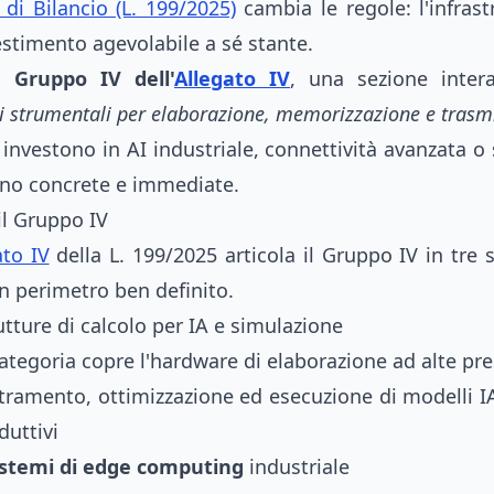
di Bilancio (L. 199/2025)
cambia le regole: l'infrast
estimento agevolabile a sé stante.
il
Gruppo IV dell'
Allegato IV
, una sezione inter
i strumentali per elaborazione, memorizzazione e trasmi
investono in AI industriale, connettività avanzata o 
ono concrete e immediate.
il Gruppo IV
to IV
della L. 199/2025 articola il Gruppo IV in tre 
n perimetro ben definito.
utture di calcolo per IA e simulazione
tegoria copre l'hardware di elaborazione ad alte pre
ramento, ottimizzazione ed esecuzione di modelli I
duttivi
sistemi di edge computing
industriale