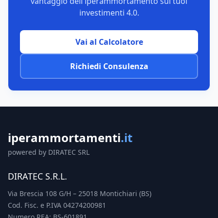
vantaggio dell'iperammortamento sui tuoi
investimenti 4.0.
Vai al Calcolatore
Richiedi Consulenza
iperammortamenti
.it
powered by DIRATEC SRL
DIRATEC S.R.L.
Via Brescia 108 G/H – 25018 Montichiari (BS)
Cod. Fisc. e P.IVA 04274200981
Numero REA: BS-601891