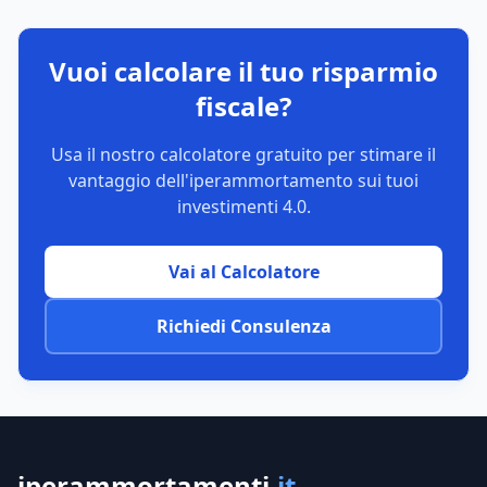
Vuoi calcolare il tuo risparmio
fiscale?
Usa il nostro calcolatore gratuito per stimare il
vantaggio dell'iperammortamento sui tuoi
investimenti 4.0.
Vai al Calcolatore
Richiedi Consulenza
iperammortamenti
.it