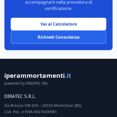
accompagnarti nella procedura di
certificazione.
Vai al Calcolatore
Richiedi Consulenza
iperammortamenti
.it
powered by DIRATEC SRL
DIRATEC S.R.L.
Via Brescia 108 G/H – 25018 Montichiari (BS)
Cod. Fisc. e P.IVA 04274200981