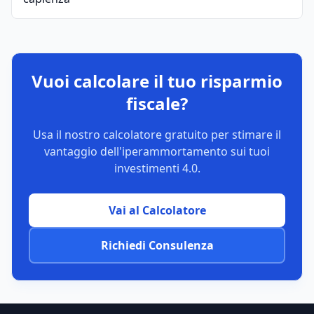
Vuoi calcolare il tuo risparmio
fiscale?
Usa il nostro calcolatore gratuito per stimare il
vantaggio dell'iperammortamento sui tuoi
investimenti 4.0.
Vai al Calcolatore
Richiedi Consulenza