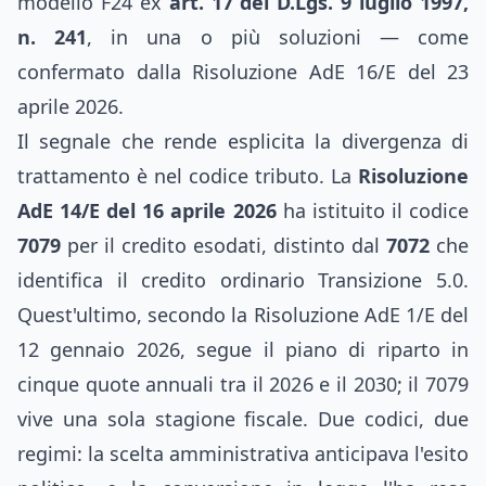
modello F24 ex
art. 17 del D.Lgs. 9 luglio 1997,
n. 241
, in una o più soluzioni — come
confermato dalla Risoluzione AdE 16/E del 23
aprile 2026.
Il segnale che rende esplicita la divergenza di
trattamento è nel codice tributo. La
Risoluzione
AdE 14/E del 16 aprile 2026
ha istituito il codice
7079
per il credito esodati, distinto dal
7072
che
identifica il credito ordinario Transizione 5.0.
Quest'ultimo, secondo la Risoluzione AdE 1/E del
12 gennaio 2026, segue il piano di riparto in
cinque quote annuali tra il 2026 e il 2030; il 7079
vive una sola stagione fiscale. Due codici, due
regimi: la scelta amministrativa anticipava l'esito