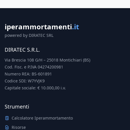
iperammortamenti
.it
powered by DIRATEC SRL
DIRATEC S.R.L.
Via Brescia 108 G/H – 25018 Montichiari (BS)
Cod. Fisc. e P.IVA 04274200981
Numero REA: BS-601891
Codice SDI: W7YVJK9
Capitale sociale: € 10.000,00 i.v.
Strumenti
Calcolatore Iperammortamento
Risorse