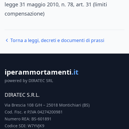
legge 31 maggio 2010, n. 78, art. 31 (limiti
compensazione)
Torna a leggi, decreti e documenti di prassi
iperammortamenti
.it
powered by DIRATEC SRL
DIRATEC S.R.L.
Via Brescia 108 G/H – 25018 Montichiari (BS)
Cod. Fisc. e P.IVA 04274200981
Numero REA: BS-601891
Codice SDI: W7YVJK9